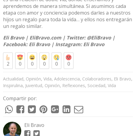
aprendemos de manera simultánea. Si asumimos cada
etapa con amor y conciencia podemos darles a nuestros
hijos un regalo para toda la vida… y ellos nos entregarán
un regalo similar.
Eli Bravo |
EliBravo.com
| Twitter:
@EliBravo
|
Facebook:
Eli Bravo
| Instagram:
Eli Bravo
2
0
0
0
0
0
,
,
,
,
,
,
Actualidad
Opinión
Vida
Adolescencia
Colaboradores
Eli Bravo
,
,
,
,
,
Inspirulina
Juventud
Opinión
Reflexiones
Sociedad
Vida
Compartir por:
Eli Bravo