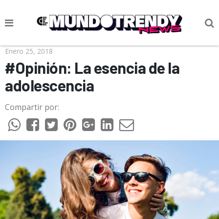
NOTICIAS
Enero 25, 2018
#Opinión: La esencia de la
CULTURA POP
adolescencia
CIENCIA Y TECNOLOGÍA
Compartir por:
VIDA
SOCIEDAD
CULTURIZANDO.COM