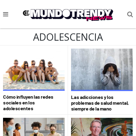
NOTICIAS
ADOLESCENCIA
CULTURA POP
CIENCIA Y TECNOLOGÍA
VIDA
SOCIEDAD
CULTURIZANDO.COM
Cómo influyen las redes
Las adicciones y los
sociales en los
problemas de salud mental,
adolescentes
siempre de la mano