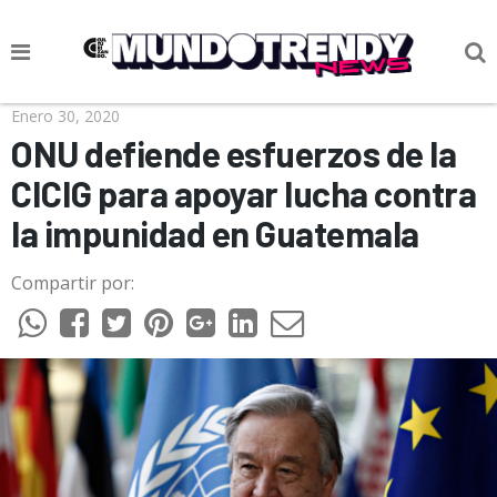
NOTICIAS
Enero 30, 2020
ONU defiende esfuerzos de la
CULTURA POP
CICIG para apoyar lucha contra
CIENCIA Y TECNOLOGÍA
la impunidad en Guatemala
VIDA
Compartir por:
SOCIEDAD
CULTURIZANDO.COM