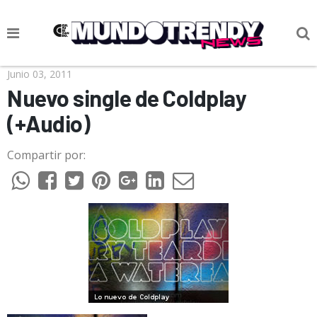
NOTICIAS
Junio 03, 2011
Nuevo single de Coldplay
CULTURA POP
(+Audio)
CIENCIA Y TECNOLOGÍA
Compartir por:
VIDA
SOCIEDAD
CULTURIZANDO.COM