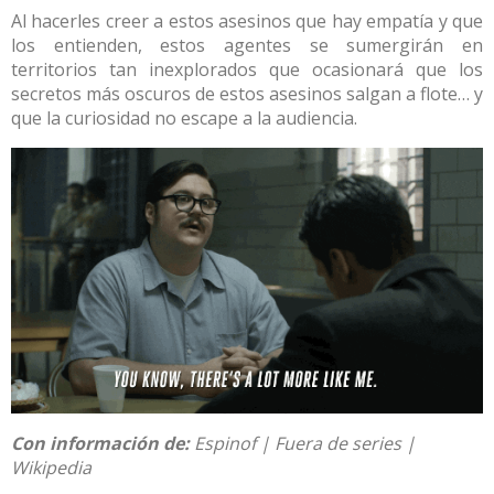
Al hacerles creer a estos asesinos que hay empatía y que
los entienden, estos agentes se sumergirán en
territorios tan inexplorados que ocasionará que los
secretos más oscuros de estos asesinos salgan a flote… y
que la curiosidad no escape a la audiencia.
Con información de:
Espinof
|
Fuera de series
|
Wikipedia