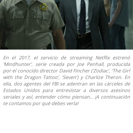
En el 2017, el servicio de streaming Netflix estrenó
‘Mindhunter’, serie creada por Joe Penhall, producida
por el conocido director David Fincher (‘Zodiac’, ‘The Girl
with the Dragon Tattoo’, ‘Seven’) y Charlize Theron. En
ella, dos agentes del FBI se adentran en las cárceles de
Estados Unidos para entrevistar a diversos asesinos
seriales y así, entender cómo piensan… ¡A continuación
te contamos por qué debes verla!