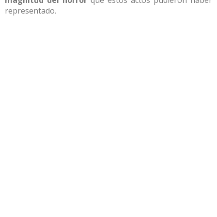
magnitud del horror
que estos actos pudieron haber
representado.