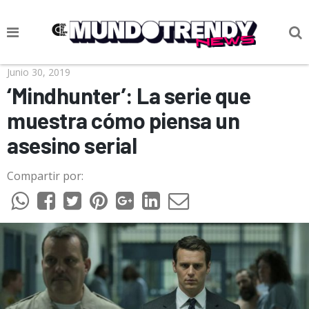
NOTICIAS
Junio 30, 2019
‘Mindhunter’: La serie que
CULTURA POP
muestra cómo piensa un
CIENCIA Y TECNOLOGÍA
asesino serial
VIDA
Compartir por:
SOCIEDAD
CULTURIZANDO.COM