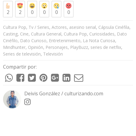
2
2
0
0
0
0
,
,
,
,
,
Cultura Pop
Tv / Series
Actores
asesino serial
Cápsula Cinéfila
,
,
,
,
,
Casting
Cine
Cultura General
Cultura Pop
Curiosidades
Dato
,
,
,
,
Cinéfilo
Dato Curioso
Entretenimiento
La Nota Curiosa
,
,
,
,
,
Mindhunter
Opinión
Personajes
PlayBuzz
series de netflix
,
Series de televisión
Televisión
Compartir por:
Deivis González / culturizando.com