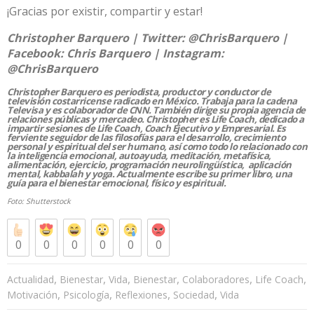
¡Gracias por existir, compartir y estar!
Christopher Barquero | Twitter:
@ChrisBarquero
|
Facebook:
Chris Barquero
| Instagram:
@ChrisBarquero
Christopher Barquero es periodista, productor y conductor de
televisión costarricense radicado en México. Trabaja para la cadena
Televisa y es colaborador de CNN. También dirige su propia agencia de
relaciones públicas y mercadeo. Christopher es Life Coach, dedicado a
impartir sesiones de Life Coach, Coach Ejecutivo y Empresarial. Es
ferviente seguidor de las filosofías para el desarrollo, crecimiento
personal y espiritual del ser humano, así como todo lo relacionado con
la inteligencia emocional, autoayuda, meditación, metafísica,
alimentación, ejercicio, programación neurolingüística, aplicación
mental, kabbalah y yoga. Actualmente escribe su primer libro, una
guía para el bienestar emocional, físico y espiritual.
Foto:
Shutterstock
0
0
0
0
0
0
,
,
,
,
,
,
Actualidad
Bienestar
Vida
Bienestar
Colaboradores
Life Coach
,
,
,
,
Motivación
Psicología
Reflexiones
Sociedad
Vida