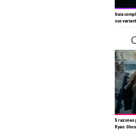
Guía compl
sus varian
5 razones 
Ryan: Ghos