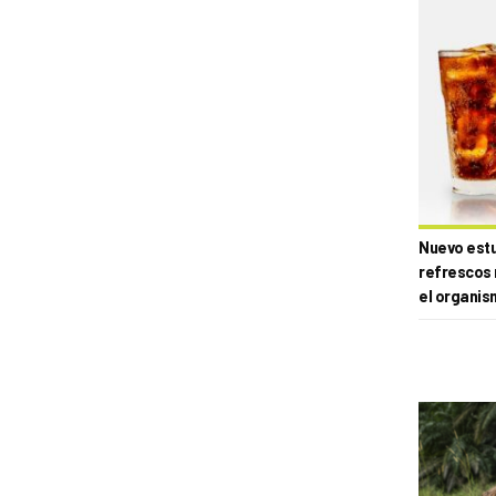
Nuevo estud
refrescos 
el organis