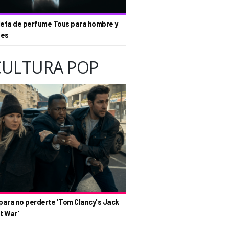
eta de perfume Tous para hombre y
tes
CULTURA POP
para no perderte 'Tom Clancy's Jack
t War'