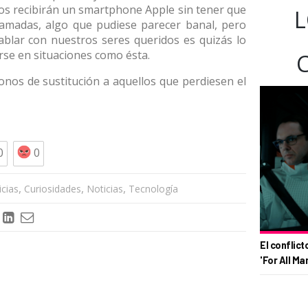
os recibirán un smartphone Apple sin tener que
L
llamadas, algo que pudiese parecer banal, pero
hablar con nuestros seres queridos es quizás lo
se en situaciones como ésta.
nos de sustitución a aquellos que perdiesen el
0
0
,
,
,
icias
Curiosidades
Noticias
Tecnología
El conflict
'For All Ma