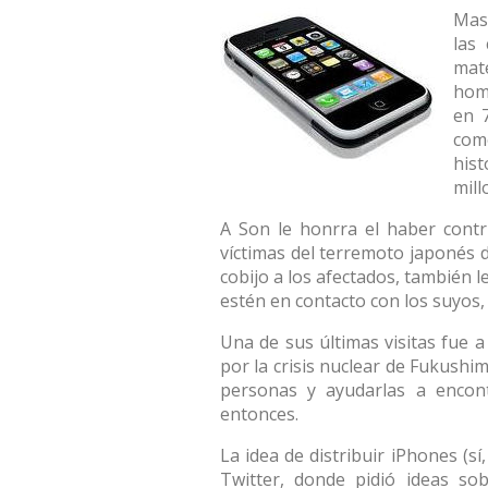
Mas
las
mate
homb
en 
com
hist
mill
A Son le honrra el haber contr
víctimas del terremoto japonés 
cobijo a los afectados, también 
estén en contacto con los suyos, 
Una de sus últimas visitas fue 
por la crisis nuclear de Fukushi
personas y ayudarlas a encon
entonces.
La idea de distribuir iPhones (s
Twitter, donde pidió ideas so