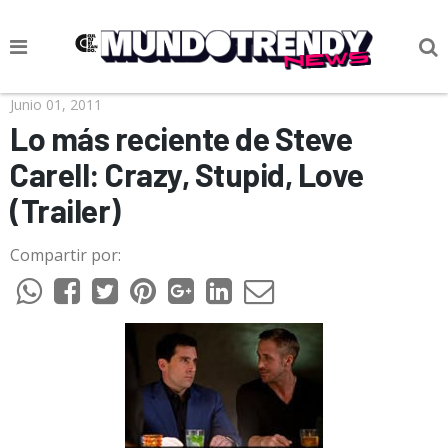
NOTICIAS
Junio 01, 2011
Lo más reciente de Steve
CULTURA POP
Carell: Crazy, Stupid, Love
CIENCIA Y TECNOLOGÍA
(Trailer)
VIDA
Compartir por:
SOCIEDAD
CULTURIZANDO.COM