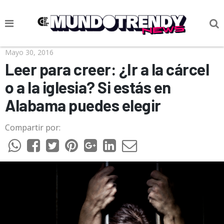
NOTICIAS
Mayo 30, 2016
Leer para creer: ¿Ir a la cárcel
CULTURA POP
o a la iglesia? Si estás en
CIENCIA Y TECNOLOGÍA
Alabama puedes elegir
VIDA
Compartir por:
SOCIEDAD
CULTURIZANDO.COM