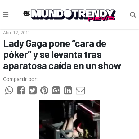
NOTICIAS
Abril 12, 2011
Lady Gaga pone “cara de
CULTURA POP
póker” y se levanta tras
CIENCIA Y TECNOLOGÍA
aparatosa caída en un show
VIDA
Compartir por:
SOCIEDAD
CULTURIZANDO.COM