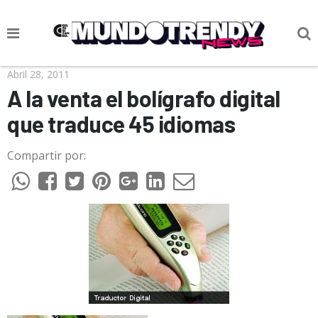
NOTICIAS
Abril 28, 2011
A la venta el bolígrafo digital
CULTURA POP
que traduce 45 idiomas
CIENCIA Y TECNOLOGÍA
Compartir por:
VIDA
SOCIEDAD
CULTURIZANDO.COM