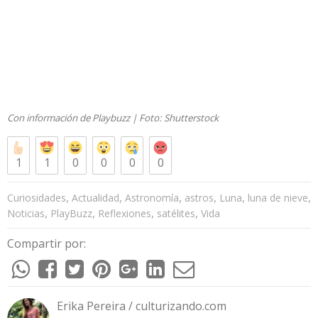
Con información de Playbuzz | Foto:
Shutterstock
1
1
0
0
0
0
,
,
,
,
,
,
Curiosidades
Actualidad
Astronomía
astros
Luna
luna de nieve
,
,
,
,
Noticias
PlayBuzz
Reflexiones
satélites
Vida
Compartir por:
Erika Pereira / culturizando.com