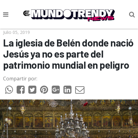
NOTICIAS
Julio 05, 2019
La iglesia de Belén donde nació
CULTURA POP
Jesús ya no es parte del
CIENCIA Y TECNOLOGÍA
patrimonio mundial en peligro
VIDA
Compartir por:
SOCIEDAD
CULTURIZANDO.COM