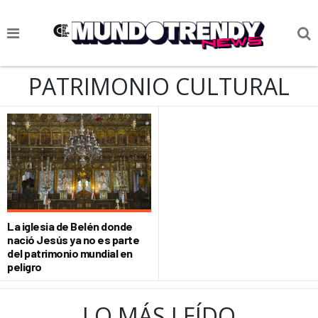
NOTICIAS
PATRIMONIO CULTURAL
CULTURA POP
CIENCIA Y TECNOLOGÍA
VIDA
SOCIEDAD
CULTURIZANDO.COM
La iglesia de Belén donde
nació Jesús ya no es parte
del patrimonio mundial en
peligro
LO MÁS LEÍDO