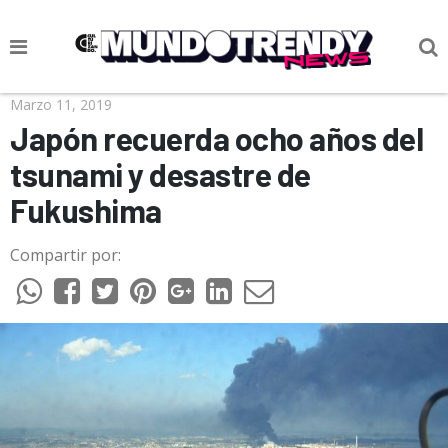
NOTICIAS
Marzo 11, 2019
Japón recuerda ocho años del
CULTURA POP
tsunami y desastre de
CIENCIA Y TECNOLOGÍA
Fukushima
VIDA
Compartir por:
SOCIEDAD
CULTURIZANDO.COM