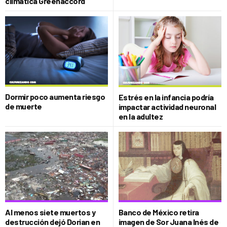
climática Greenaccord
Dormir poco aumenta riesgo
Estrés en la infancia podría
de muerte
impactar actividad neuronal
en la adultez
Al menos siete muertos y
Banco de México retira
destrucción dejó Dorian en
imagen de Sor Juana Inés de