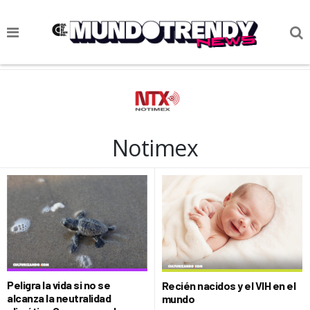
NOTICIAS
CULTURA POP
CIENCIA Y TECNOLOGÍA
Notimex
VIDA
SOCIEDAD
CULTURIZANDO.COM
Peligra la vida si no se
Recién nacidos y el VIH en el
alcanza la neutralidad
mundo