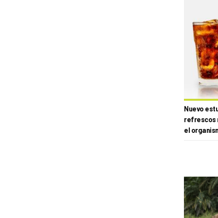
Nuevo estud
refrescos 
el organis