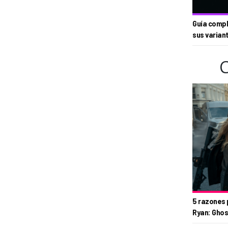
Guía compl
sus varian
5 razones 
Ryan: Ghos