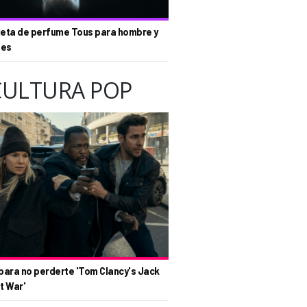
eta de perfume Tous para hombre y
tes
CULTURA POP
para no perderte 'Tom Clancy's Jack
t War'