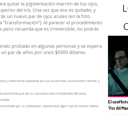
ara quitar la pigmentación marrón de tus ojos,
L
uperior del iris. Una vez que eso es quitado, y
ás un nuevo par de ojos azules (en la foto
 “transformación”). Al parecer el procedimiento
s pero recuerda que es irreversible, no podrás
iendo probado en algunas personas y se espera
n un par de años por unos $5000 dólares.
ones y comentarios expresados por sus columnistas, anunciantes o foristas; y
os comentarios que por su naturaleza sean considerados ofensivos,
 tratada.
El conflict
inistrado por un colaborador, representará algún tipo de relación laboral
'For All Ma