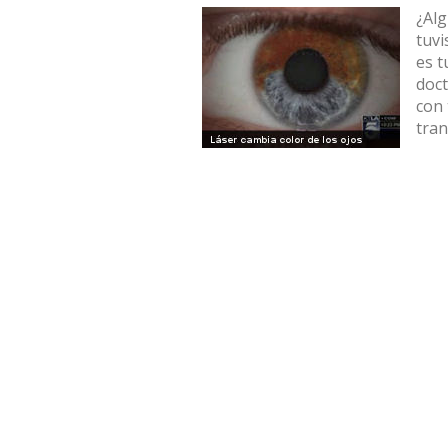
¿Alg
tuvi
es t
doct
con 
tran