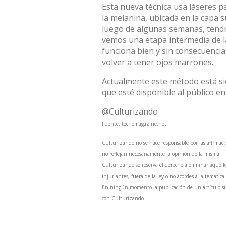
Esta nueva técnica usa láseres p
la melanina, ubicada en la capa s
luego de algunas semanas, tendr
vemos una etapa intermedia de la
funciona bien y sin consecuencia
volver a tener ojos marrones.
Actualmente este método está s
que esté disponible al público e
@Culturizando
Fuente:
tecnomagazine.net
Culturizando no se hace responsable por las afirmaci
no reflejan necesariamente la opinión de la misma.
Culturizando se reserva el derecho a eliminar aquell
injuriantes, fuera de la ley o no acordes a la temática
En ningún momento la publicación de un artículo sum
con Culturizando.