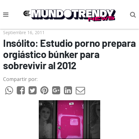
NOTICIAS
Septiembre 16, 2011
Insólito: Estudio porno prepara
CULTURA POP
orgiástico búnker para
CIENCIA Y TECNOLOGÍA
sobrevivir al 2012
VIDA
Compartir por:
SOCIEDAD
CULTURIZANDO.COM