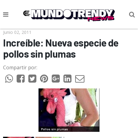
NOTICIAS
Junio 02, 2011
Increíble: Nueva especie de
CULTURA POP
pollos sin plumas
CIENCIA Y TECNOLOGÍA
Compartir por:
VIDA
SOCIEDAD
CULTURIZANDO.COM