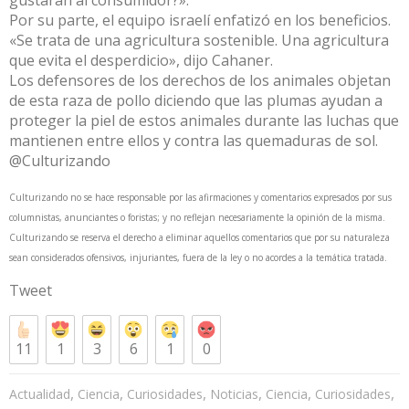
gustarán al consumidor?».
Por su parte, el equipo israelí enfatizó en los beneficios.
«Se trata de una agricultura sostenible. Una agricultura
que evita el desperdicio», dijo Cahaner.
Los defensores de los derechos de los animales objetan
de esta raza de pollo diciendo que las plumas ayudan a
proteger la piel de estos animales durante las luchas que
mantienen entre ellos y contra las quemaduras de sol.
@Culturizando
Culturizando no se hace responsable por las afirmaciones y comentarios expresados por sus
columnistas, anunciantes o foristas; y no reflejan necesariamente la opinión de la misma.
Culturizando se reserva el derecho a eliminar aquellos comentarios que por su naturaleza
sean considerados ofensivos, injuriantes, fuera de la ley o no acordes a la temática tratada.
Tweet
11
1
3
6
1
0
,
,
,
,
,
,
Actualidad
Ciencia
Curiosidades
Noticias
Ciencia
Curiosidades