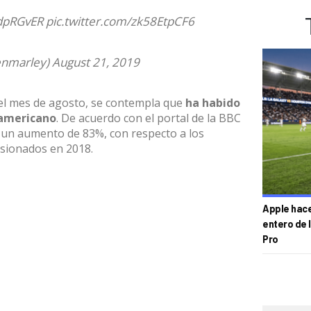
AdpRGvER
pic.twitter.com/zk58EtpCF6
enmarley)
August 21, 2019
del mes de agosto, se contempla que
ha habido
damericano
. De acuerdo con el portal de la BBC
n un aumento de 83%, con respecto a los
asionados en 2018.
Apple hace 
entero de 
Pro