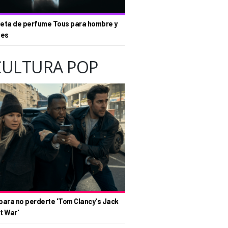
eta de perfume Tous para hombre y
tes
CULTURA POP
para no perderte 'Tom Clancy's Jack
t War'