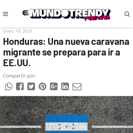
NOTICIAS
Enero 19, 2020
Honduras: Una nueva caravana
CULTURA POP
migrante se prepara para ir a
CIENCIA Y TECNOLOGÍA
EE.UU.
VIDA
Compartir por:
SOCIEDAD
CULTURIZANDO.COM