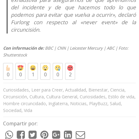
del incidente y de que hacemos todo lo que
podemos para evitar que vuelva a ocurrir», declaró
Furlong con respecto al «never event» de la
circuncisión.
Con información de:
BBC
|
CNN
|
Leicester Mercury
|
ABC
| Foto:
Shutterstock
0
0
1
0
0
2
,
,
,
,
,
Curiosidades
Leer para Creer
Actualidad
Bienestar
Ciencia
,
,
,
,
,
Circunsición
Cultura
Cultura General
Curiosidades
Estilo de vida
,
,
,
,
,
Hombre circuncidado
Inglaterra
Noticias
PlayBuzz
Salud
,
Sociedad
Vida
Compartir por: