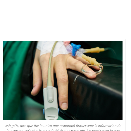
«Ah ¿sí?», dice que fue lo único que respondió Brazier ante la información de
lo ocurrido. «¿Qué más iba a decir? Estaba pasmado. No podía creer lo que