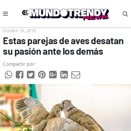
NOTICIAS
Octubre 16, 2018
Estas parejas de aves desatan
CULTURA POP
su pasión ante los demás
CIENCIA Y TECNOLOGÍA
Compartir por:
VIDA
SOCIEDAD
CULTURIZANDO.COM