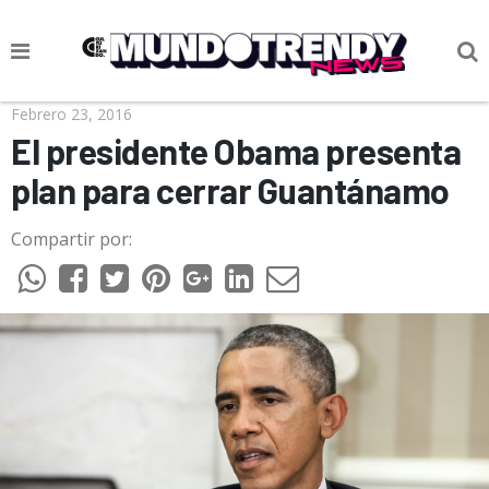
NOTICIAS
Febrero 23, 2016
El presidente Obama presenta
CULTURA POP
plan para cerrar Guantánamo
CIENCIA Y TECNOLOGÍA
Compartir por:
VIDA
SOCIEDAD
CULTURIZANDO.COM