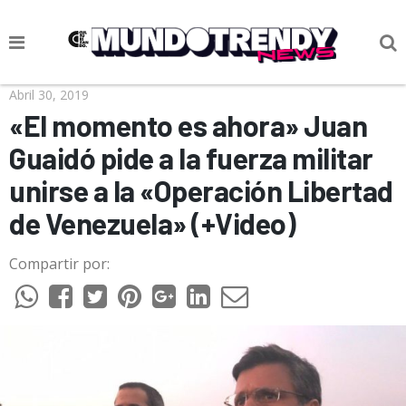
NOTICIAS
Abril 30, 2019
«El momento es ahora» Juan
CULTURA POP
Guaidó pide a la fuerza militar
CIENCIA Y TECNOLOGÍA
unirse a la «Operación Libertad
VIDA
de Venezuela» (+Video)
SOCIEDAD
Compartir por:
CULTURIZANDO.COM