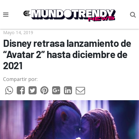
NOTICIAS
Mayo 14, 2019
Disney retrasa lanzamiento de
CULTURA POP
“Avatar 2” hasta diciembre de
CIENCIA Y TECNOLOGÍA
2021
VIDA
Compartir por:
SOCIEDAD
CULTURIZANDO.COM