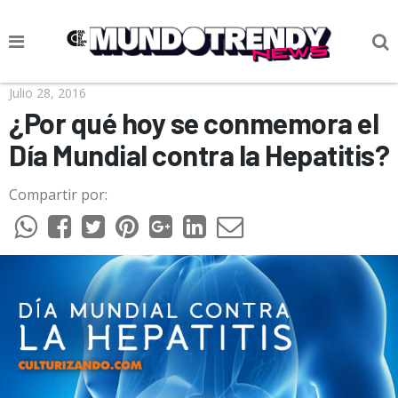
NOTICIAS
Julio 28, 2016
¿Por qué hoy se conmemora el
CULTURA POP
Día Mundial contra la Hepatitis?
CIENCIA Y TECNOLOGÍA
Compartir por:
VIDA
SOCIEDAD
CULTURIZANDO.COM