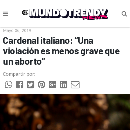
NOTICIAS
Mayo 06, 2019
Cardenal italiano: “Una
CULTURA POP
violación es menos grave que
CIENCIA Y TECNOLOGÍA
un aborto”
VIDA
Compartir por:
SOCIEDAD
CULTURIZANDO.COM