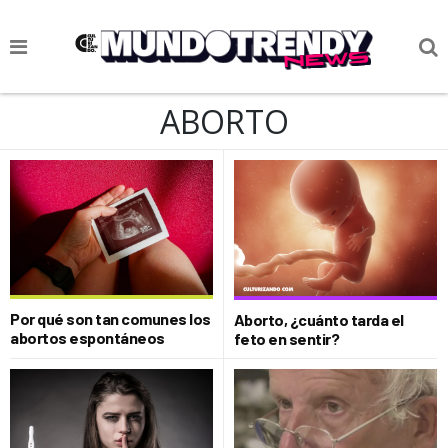
NOTICIAS
ABORTO
CULTURA POP
CIENCIA Y TECNOLOGÍA
VIDA
SOCIEDAD
CULTURIZANDO.COM
Por qué son tan comunes los
Aborto, ¿cuánto tarda el
abortos espontáneos
feto en sentir?