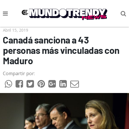
NOTICIAS
Abril 15, 2019
Canadá sanciona a 43
CULTURA POP
personas más vinculadas con
CIENCIA Y TECNOLOGÍA
Maduro
VIDA
Compartir por:
SOCIEDAD
CULTURIZANDO.COM