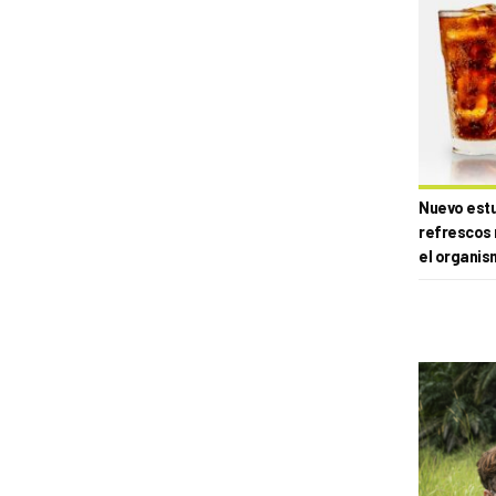
Nuevo estud
refrescos 
el organis