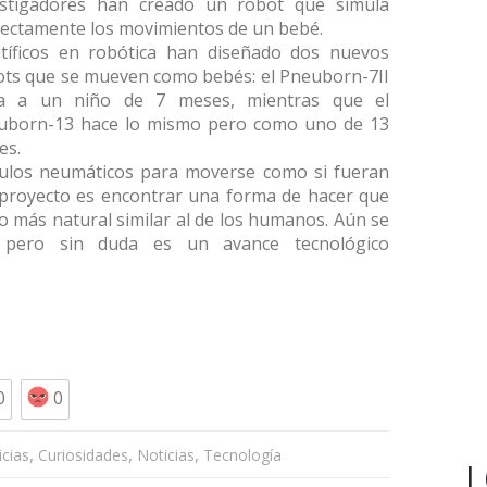
estigadores han creado un robot que simula
fectamente los movimientos de un bebé.
ntíficos en robótica han diseñado dos nuevos
ots que se mueven como bebés: el Pneuborn-7II
ta a un niño de 7 meses, mientras que el
uborn-13 hace lo mismo pero como uno de 13
es.
culos neumáticos para moverse como si fueran
l proyecto es encontrar una forma de hacer que
 más natural similar al de los humanos. Aún se
pero sin duda es un avance tecnológico
0
0
,
,
,
icias
Curiosidades
Noticias
Tecnología
L