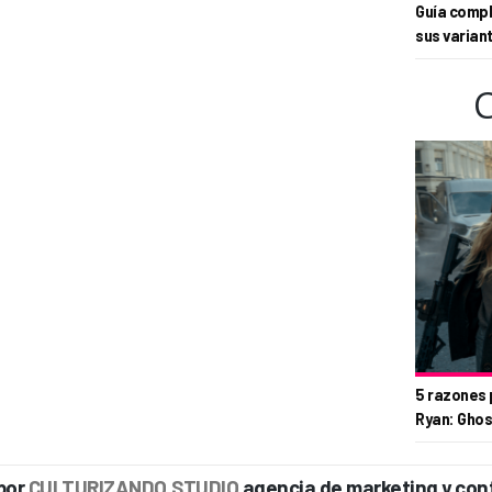
Guía compl
sus varian
5 razones 
Ryan: Ghos
por
CULTURIZANDO.STUDIO
agencia de marketing y con