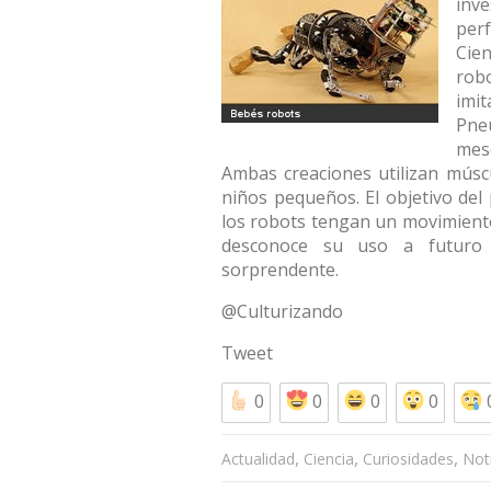
inv
per
Cie
rob
imi
Pne
mes
Ambas creaciones utilizan mús
niños pequeños. El objetivo de
los robots tengan un movimiento
desconoce su uso a futuro 
sorprendente.
@Culturizando
Tweet
0
0
0
0
,
,
,
Actualidad
Ciencia
Curiosidades
Not