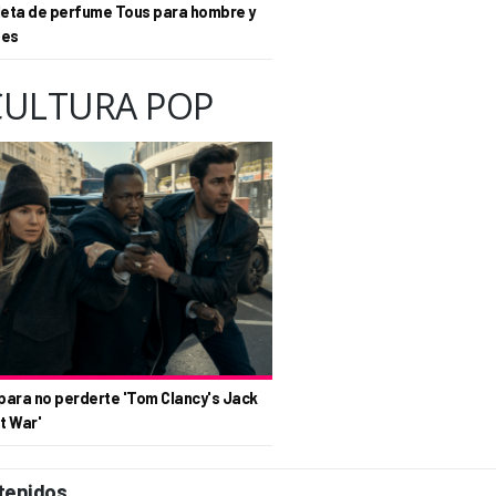
eta de perfume Tous para hombre y
tes
CULTURA POP
para no perderte 'Tom Clancy's Jack
t War'
tenidos