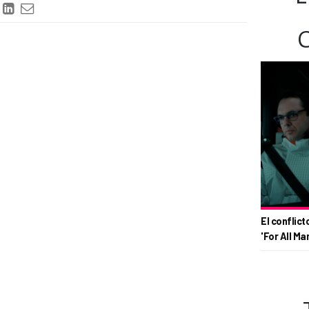
El conflict
'For All Ma