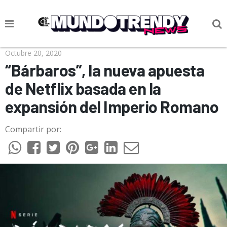
NOTICIAS
Octubre 20, 2020
“Bárbaros”, la nueva apuesta
CULTURA POP
de Netflix basada en la
CIENCIA Y TECNOLOGÍA
expansión del Imperio Romano
VIDA
Compartir por:
SOCIEDAD
CULTURIZANDO.COM