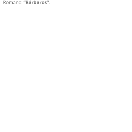
Romano:
“Bárbaros”
.