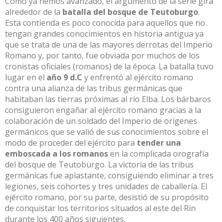
Como ya hemos avanzado, el argumento de la serie gira
alrededor de la
batalla del bosque de Teutoburgo
.
Esta contienda es poco conocida para aquellos que no
tengan grandes conocimientos en historia antigua ya
que se trata de una de las mayores derrotas del Imperio
Romano y, por tanto, fue obviada por muchos de los
cronistas oficiales (romanos) de la época. La batalla tuvo
lugar en el
año 9 d.C
y enfrentó al ejército romano
contra una alianza de las tribus germánicas que
habitaban las tierras próximas al río Elba. Los bárbaros
consiguieron engañar al ejército romano gracias a la
colaboración de un soldado del Imperio de orígenes
germánicos que se valió de sus conocimientos sobre el
modo de proceder del ejército para
tender una
emboscada a los romanos
en la complicada orografía
del bosque de Teutoburgo. La victoria de las tribus
germánicas fue aplastante, consiguiendo eliminar a tres
legiones, seis cohortes y tres unidades de caballería. El
ejército romano, por su parte, desistió de su propósito
de conquistar los territorios situados al este del Rin
durante los 400 años siguientes.