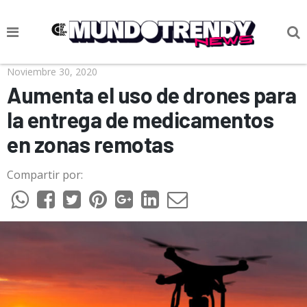
NOTICIAS
Noviembre 30, 2020
Aumenta el uso de drones para
CULTURA POP
la entrega de medicamentos
CIENCIA Y TECNOLOGÍA
en zonas remotas
VIDA
Compartir por:
SOCIEDAD
CULTURIZANDO.COM