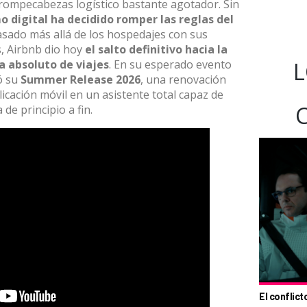
 rompecabezas logístico bastante agotador. Sin
o digital ha decidido romper las reglas del
asado más allá de los hospedajes con sus
s
,
Airbnb
dio hoy
el salto definitivo hacia la
a absoluto de viajes
.
En su esperado evento
L
ó su
Summer Release 2026
, una renovación
icación móvil en un asistente total capaz de
 de principio a fin
.
El conflict