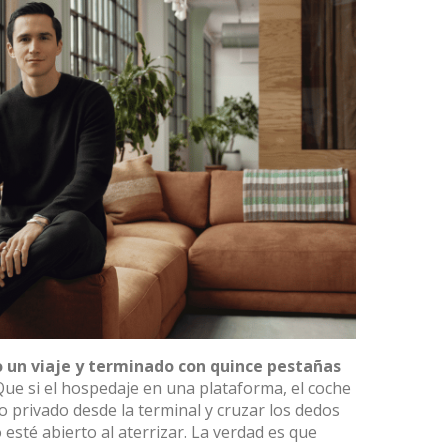
o un viaje y terminado con quince pestañas
ue si el hospedaje en una plataforma, el coche
o privado desde la terminal y cruzar los dedos
esté abierto al aterrizar. La verdad es que