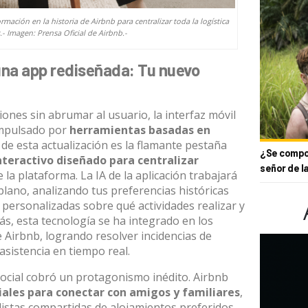
ación en la historia de Airbnb para centralizar toda la logística
s.- Imagen: Prensa Oficial de Airbnb.-
y una app rediseñada: Tu nuevo
ones sin abrumar al usuario, la interfaz móvil
 impulsado por
herramientas basadas en
 de esta actualización es la flamante pestaña
¿Se compor
interactivo diseñado para centralizar
señor de l
 la plataforma
.
La IA de la aplicación trabajará
lano, analizando tus preferencias históricas
personalizadas sobre qué actividades realizar y
s, esta tecnología se ha integrado en los
e Airbnb, logrando resolver incidencias de
asistencia en tiempo real
.
 social cobró un protagonismo inédito.
Airbnb
iales para conectar con amigos y familiares
,
istas compartidas de alojamientos preferidos,