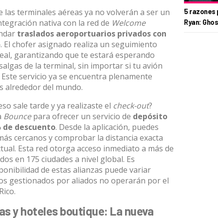
e las terminales aéreas ya no volverán a ser un
5 razones 
integración nativa con la red de
Welcome
Ryan: Ghos
endar
traslados aeroportuarios privados con
o
.
El chofer asignado realiza un seguimiento
real, garantizando que te estará esperando
lgas de la terminal, sin importar si tu avión
.
Este servicio ya se encuentra plenamente
es alrededor del mundo
.
eso sale tarde y ya realizaste el
check-out
?
a
Bounce
para ofrecer un servicio de
depósito
% de descuento
.
Desde la aplicación, puedes
más cercanos y comprobar la distancia exacta
ctual
.
Esta red otorga acceso inmediato a más de
dos en 175 ciudades a nivel global
.
Es
ponibilidad de estas alianzas puede variar
cios gestionados por aliados no operarán por el
Rico
.
as y hoteles boutique: La nueva