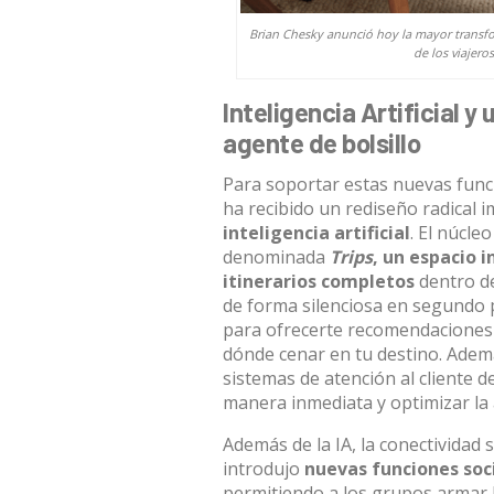
Brian Chesky anunció hoy la mayor transform
de los viajero
Inteligencia Artificial 
agente de bolsillo
Para soportar estas nuevas funci
ha recibido un rediseño radical
inteligencia artificial
.
El núcleo
denominada
Trips
, un espacio 
itinerarios completos
dentro de
de forma silenciosa en segundo p
para ofrecerte recomendaciones 
dónde cenar en tu destino
.
Ademá
sistemas de atención al cliente d
manera inmediata y optimizar la 
Además de la IA, la conectividad
introdujo
nuevas funciones soc
permitiendo a los grupos armar l