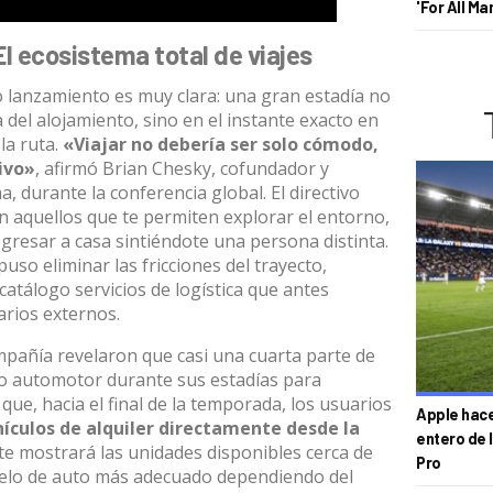
'For All Ma
El ecosistema total de viajes
vo lanzamiento es muy clara: una gran estadía no
del alojamiento, sino en el instante exacto en
la ruta
.
«Viajar no debería ser solo cómodo,
ivo»
, afirmó Brian Chesky, cofundador y
ma, durante la conferencia global
.
El directivo
on aquellos que te permiten explorar el entorno,
gresar a casa sintiéndote una persona distinta
.
uso eliminar las fricciones del trayecto,
atálogo servicios de logística que antes
arios externos
.
ompañía revelaron que casi una cuarta parte de
o automotor durante sus estadías para
 que, hacia el final de la temporada, los usuarios
Apple hace 
ículos de alquiler directamente desde la
entero de 
 te mostrará las unidades disponibles cerca de
Pro
odelo de auto más adecuado dependiendo del