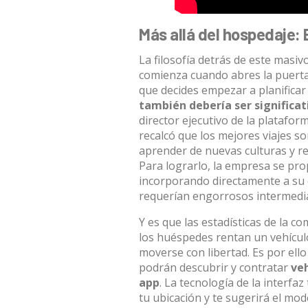
Más allá del hospedaje: 
La filosofía detrás de este masi
comienza cuando abres la puerta 
que decides empezar a planificar 
también debería ser significat
director ejecutivo de la platafor
recalcó que los mejores viajes s
aprender de nuevas culturas y re
Para lograrlo, la empresa se prop
incorporando directamente a su c
requerían engorrosos intermedi
Y es que las estadísticas de la c
los huéspedes rentan un vehícul
moverse con libertad
.
Es por ello
podrán descubrir y contratar
veh
app
.
La tecnología de la interfaz
tu ubicación y te sugerirá el m