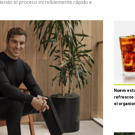
iendo el proceso increíblemente rápido e
Nuevo estud
refrescos 
el organis