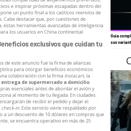
tivos e inspirar próximas escapadas dentro del
o pone un punto final a los caóticos reenvíos de
s.
Cabe destacar que, por cuestiones de
ra, estas herramientas avanzadas de inteligencia
 para los usuarios en China continental
.
Guía compl
Beneficios exclusivos que cuidan tu
sus varian
 de este anuncio fue la firma de alianzas
ogística para otorgar beneficios económicos
una colaboración con la firma
Instacart
, la
e
entrega de supermercado a domicilio
.
mpras esenciales antes de abordar el avión y
cocina al momento de tu llegada
.
En ciudades
encargarán de recibir el pedido y dejar el
l
check-in
.
Este servicio viene respaldado por
nto a un descuento de 10 dólares en compras que
nte, se encuentra operativo en más de 25