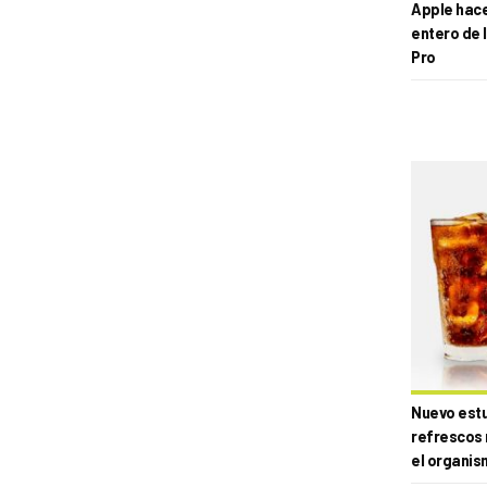
Apple hace 
entero de 
Pro
Nuevo estud
refrescos 
el organis