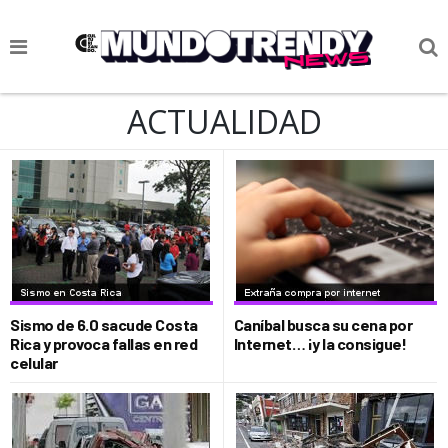
NOTICIAS
ACTUALIDAD
CULTURA POP
CIENCIA Y TECNOLOGÍA
VIDA
SOCIEDAD
CULTURIZANDO.COM
Sismo de 6.0 sacude Costa
Caníbal busca su cena por
Rica y provoca fallas en red
Internet… ¡y la consigue!
celular