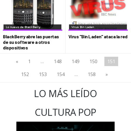
BlackBerry abre las puertas
Virus "Bin Laden" ataca la red
de su software a otros
dispositivos
«
1
…
148
149
150
151
152
153
154
…
158
»
LO MÁS LEÍDO
CULTURA POP