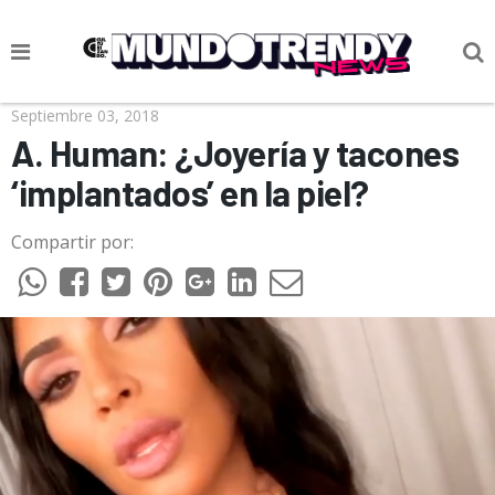
NOTICIAS
Septiembre 03, 2018
A. Human: ¿Joyería y tacones
CULTURA POP
‘implantados’ en la piel?
CIENCIA Y TECNOLOGÍA
Compartir por:
VIDA
SOCIEDAD
CULTURIZANDO.COM