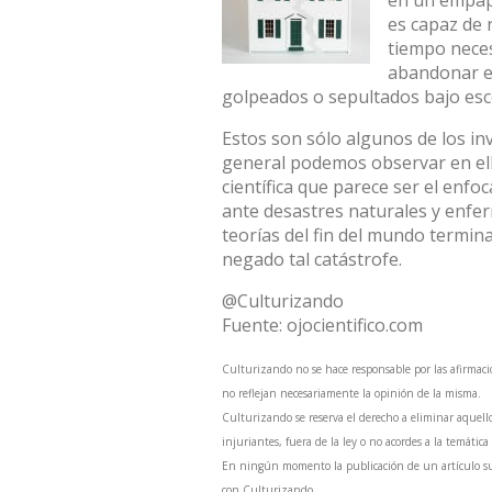
en un empape
es capaz de 
tiempo nece
abandonar el
golpeados o sepultados bajo es
Estos son sólo algunos de los i
general podemos observar en ell
científica que parece ser el enf
ante desastres naturales y enfe
teorías del fin del mundo termin
negado tal catástrofe.
@Culturizando
Fuente:
ojocientifico.com
Culturizando no se hace responsable por las afirmaci
no reflejan necesariamente la opinión de la misma.
Culturizando se reserva el derecho a eliminar aquell
injuriantes, fuera de la ley o no acordes a la temática
En ningún momento la publicación de un artículo sum
con Culturizando.