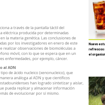
ona a través de la pantalla táctil del
rga eléctrica producida por determinadas
en la materia genética. Las conclusiones de
adas por los investigadores en enero de este
Nuevo estud
e realizar observaciones de biomoléculas a
refrescos 
eléfono móvil, con lo que se espera que en un
el organis
ves enfermedades, por ejemplo, cáncer.
o al ADN
 tipo de ácido nucleico (xenonucleico), que
manera análoga al ADN y que científicos
 estadounidenses han logrado sintetizar y aislar,
ue pueda replicar y almacenar información
emás de evolucionar por sí mismo.