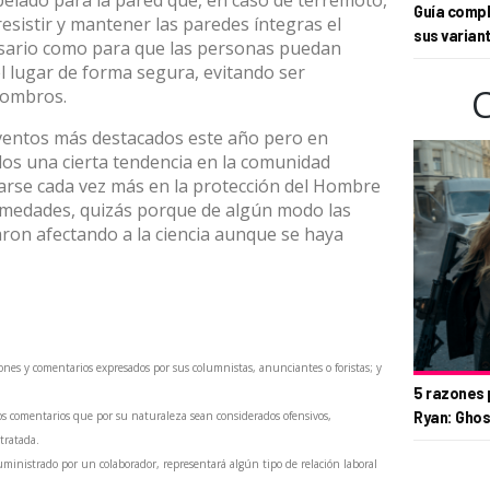
lado para la pared que, en caso de terremoto,
Guía compl
resistir y mantener las paredes íntegras el
sus varian
sario como para que las personas puedan
 lugar de forma segura, evitando ser
combros.
nventos más destacados este año pero en
os una cierta tendencia en la comunidad
ocarse cada vez más en la protección del Hombre
rmedades, quizás porque de algún modo las
aron afectando a la ciencia aunque se haya
ones y comentarios expresados por sus columnistas, anunciantes o foristas; y
5 razones 
Ryan: Ghos
os comentarios que por su naturaleza sean considerados ofensivos,
 tratada.
inistrado por un colaborador, representará algún tipo de relación laboral