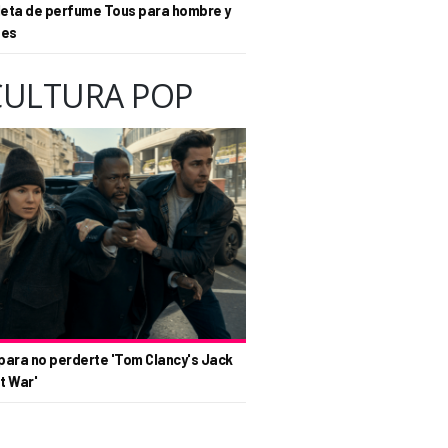
eta de perfume Tous para hombre y
tes
CULTURA POP
para no perderte 'Tom Clancy's Jack
t War'