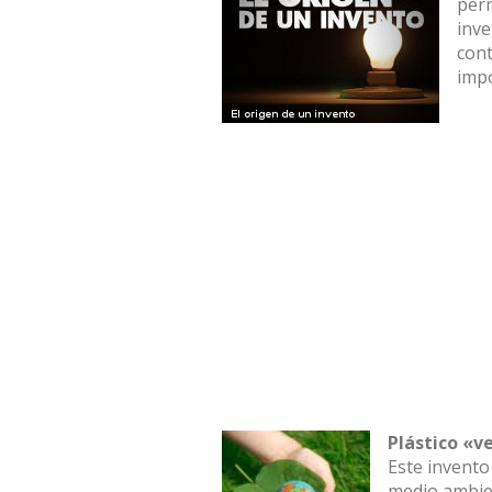
perm
inve
cont
impo
Plástico «v
Este invento
medio ambien