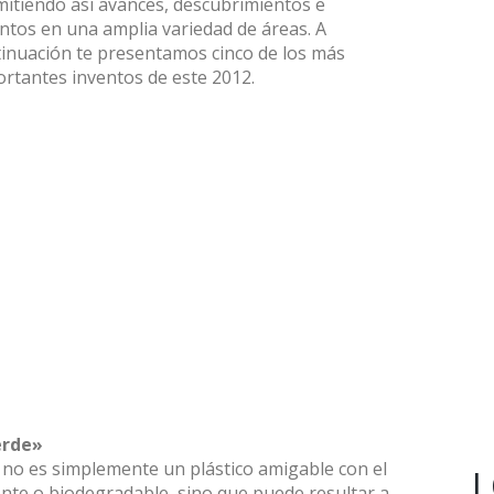
itiendo así avances, descubrimientos e
ntos en una amplia variedad de áreas. A
inuación te presentamos cinco de los más
rtantes inventos de este 2012.
erde»
 no es simplemente un plástico amigable con el
L
te o biodegradable, sino que puede resultar a