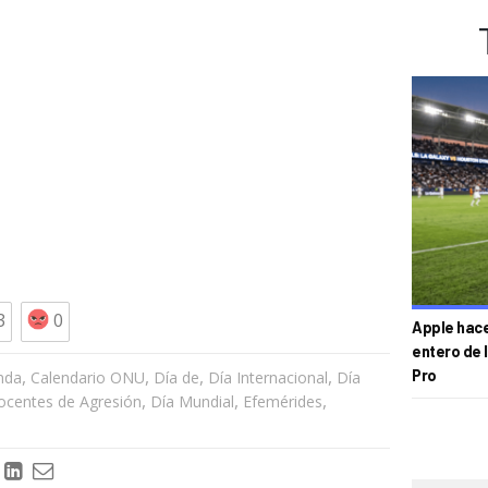
3
0
Apple hace 
entero de 
,
,
,
,
Pro
nda
Calendario ONU
Día de
Día Internacional
Día
,
,
,
nocentes de Agresión
Día Mundial
Efemérides