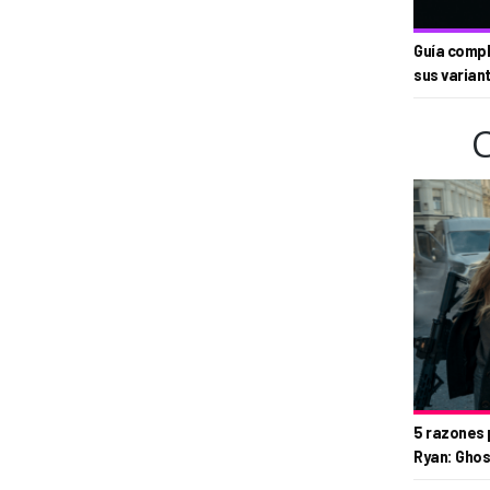
Guía compl
sus varian
5 razones 
Ryan: Ghos