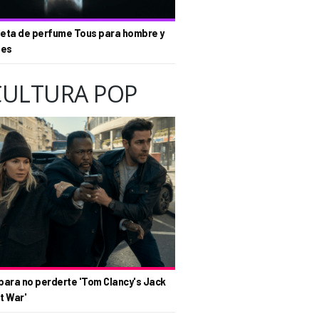
eta de perfume Tous para hombre y
tes
CULTURA POP
para no perderte 'Tom Clancy's Jack
t War'