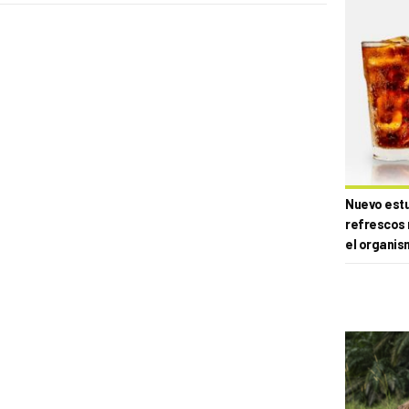
Nuevo estud
refrescos 
el organis