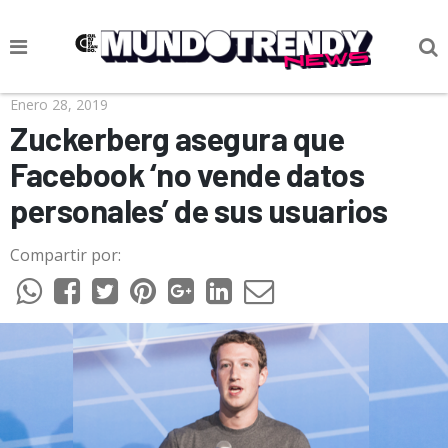
NOTICIAS
Enero 28, 2019
Zuckerberg asegura que
CULTURA POP
Facebook ‘no vende datos
CIENCIA Y TECNOLOGÍA
personales’ de sus usuarios
VIDA
Compartir por:
SOCIEDAD
CULTURIZANDO.COM