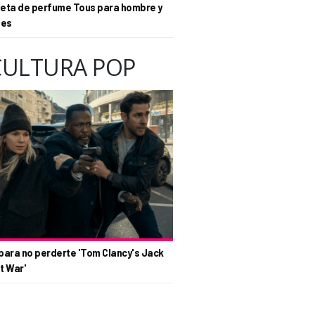
eta de perfume Tous para hombre y
tes
CULTURA POP
para no perderte 'Tom Clancy's Jack
t War'