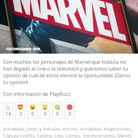
Son muchos los personajes de Marvel que todavía no
han llegado al cine o la televisión y queremos saber tu
opinión de cuál de estos merece la oportunidad. ¡Danos
tu opinión!
Con información de PlayBuzz
14
3
0
0
0
0
,
,
,
,
,
Actualidad
Series y Películas
Actores
Actualidad
Adaptaciones
,
,
,
,
,
,
Cápsula Cinéfila
Casting
Cine
Comics
Entretenimiento
Marvel