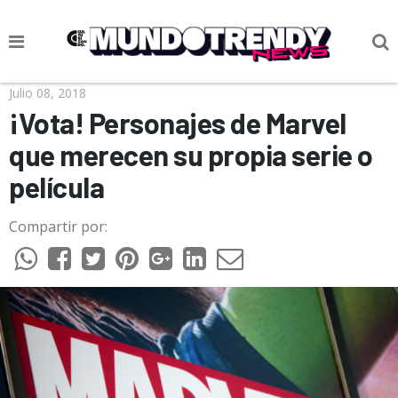
NOTICIAS
Julio 08, 2018
¡Vota! Personajes de Marvel
CULTURA POP
que merecen su propia serie o
CIENCIA Y TECNOLOGÍA
película
VIDA
Compartir por:
SOCIEDAD
CULTURIZANDO.COM