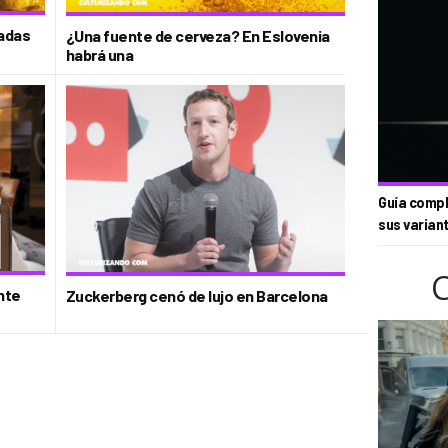
radas
¿Una fuente de cerveza? En Eslovenia
habrá una
Guía compl
sus varian
nte
Zuckerberg cenó de lujo en Barcelona