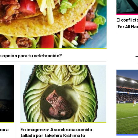
El conflict
'For All Ma
a opción para tu celebración?
hora
En imágenes: Asombrosa comida
tallada por Takehiro Kishimoto