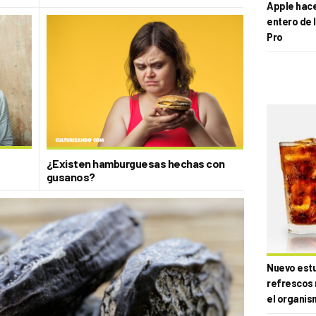
Apple hace 
entero de 
Pro
¿Existen hamburguesas hechas con
gusanos?
Nuevo estud
refrescos 
el organis