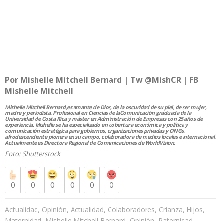
Por Mishelle Mitchell Bernard | Tw
@MishCR
| FB
Mishelle Mitchell
Mishelle Mitchell Bernard,es amante de Dios, de la oscuridad de su piel, de ser mujer,
madre y periodista. Profesional en Ciencias de laComunicación graduada de la
Universidad de Costa Rica y máster en Administración de Empresas con 25 años de
experiencia. Mishelle se ha especializado en cobertura económica y política y
comunicación estratégica para gobiernos, organizaciones privadas y ONGs,
afrodescendiente pionera en su campo, colaboradora de medios locales e internacional.
Actualmente es Directora Regional de Comunicaciones de WorldVision.
Foto:
Shutterstock
0
0
0
0
0
0
,
,
,
,
,
,
Actualidad
Opinión
Actualidad
Colaboradores
Crianza
Hijos
,
,
,
,
Maternidad
Mishelle Mitchell Bernard
Opinión
Paternidad