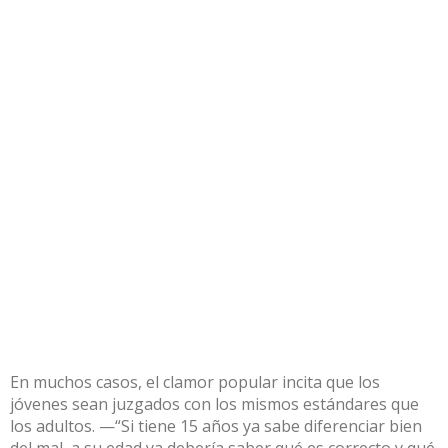
En muchos casos, el clamor popular incita que los
jóvenes sean juzgados con los mismos estándares que
los adultos. —“Si tiene 15 años ya sabe diferenciar bien
del mal, a su edad ya debería saber qué es correcto y qué