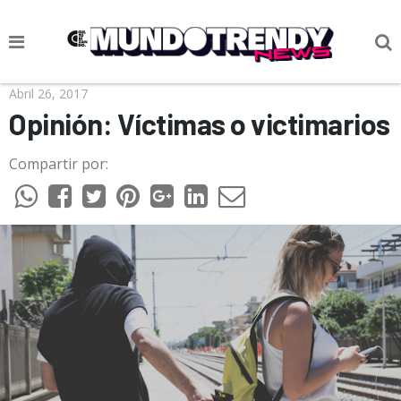
NOTICIAS
Abril 26, 2017
Opinión: Víctimas o victimarios
CULTURA POP
Compartir por:
CIENCIA Y TECNOLOGÍA
VIDA
SOCIEDAD
CULTURIZANDO.COM