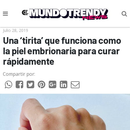
NOTICIAS
Julio 28, 2019
Una ‘tirita’ que funciona como
CULTURA POP
la piel embrionaria para curar
CIENCIA Y TECNOLOGÍA
rápidamente
VIDA
Compartir por:
SOCIEDAD
CULTURIZANDO.COM