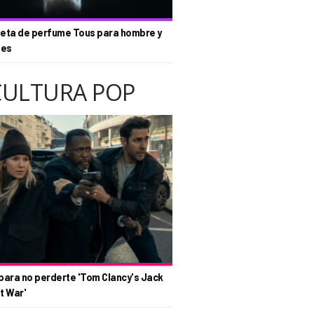
eta de perfume Tous para hombre y
tes
CULTURA POP
para no perderte 'Tom Clancy's Jack
t War'