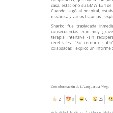
casa, estacionó su BMW E34 de c
Cuando llegó al hospital, estab
mecánica y varios traumas”, expl
Sharko fue trasladada inmedi
consecuencias eran muy grave
terapia intensiva -sin recupe
cerebrales. “Su cerebro sufri
colapsadas”, explicó un informe d
Con información de
LaVanguardia
/
Mega
2
0
0
25
,
,
,
Actualidad
Noticias
Accidente
Notic