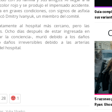
olor rojo y se produjo el impensado accidente.
a en graves condiciones, con signos de asfixia
Guía compl
icó Dmitry Ivanyuk, un miembro del comité.
sus varian
atamente al hospital más cercano, pero las
s. Ocho días después de estar ingresada en
rar la conciencia-, murió debido a los daños
ó daños irreversibles debido a las arterias
el hospital.
28
1
5 razones 
Ryan: Ghos
,
ias
Yulia Sharko