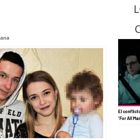
L
tana
El conflict
'For All Ma