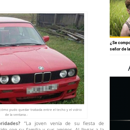
¿Se compor
señor de l
 cómo pudo quedar trabada entre el techo y el vidrio
de la ventana.-
ridades?
“La joven venía de su fiesta de
do con su familia y sus amigos. Al llegar a la