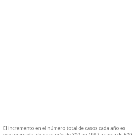
El incremento en el número total de casos cada año es
muy marcado, de poco más de 300 en 1997 a cerca de 500