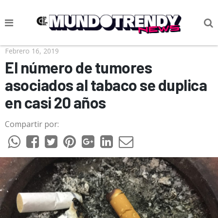
NOTICIAS
Febrero 16, 2019
El número de tumores
CULTURA POP
asociados al tabaco se duplica
CIENCIA Y TECNOLOGÍA
en casi 20 años
VIDA
Compartir por:
SOCIEDAD
CULTURIZANDO.COM