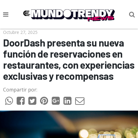
NOTICIAS
Octubre 27, 2025
DoorDash presenta su nueva
CULTURA POP
función de reservaciones en
CIENCIA Y TECNOLOGÍA
restaurantes, con experiencias
VIDA
exclusivas y recompensas
SOCIEDAD
Compartir por:
CULTURIZANDO.COM