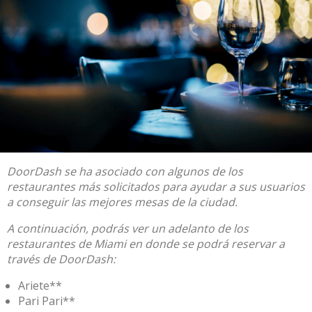
DoorDash se ha asociado con algunos de los
restaurantes más solicitados para ayudar a sus usuarios
a conseguir las mejores mesas de la ciudad.
A continuación, podrás ver un adelanto de los
restaurantes de Miami en donde se podrá reservar a
través de DoorDash:
Ariete**
Pari Pari**