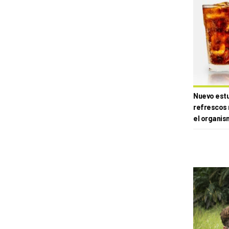
Nuevo estud
refrescos 
el organis