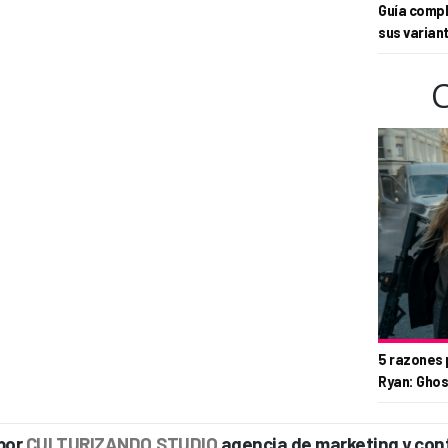
Guía compl
sus varian
5 razones 
Ryan: Ghos
por
CULTURIZANDO.STUDIO
agencia de marketing y con