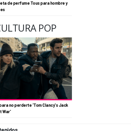
eta de perfume Tous para hombre y
tes
CULTURA POP
para no perderte 'Tom Clancy's Jack
t War'
tenidos