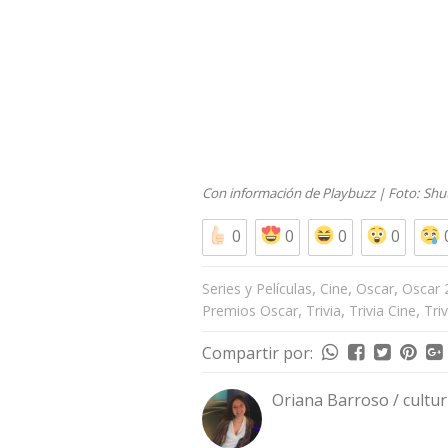
Con información de
Playbuzz
| Foto:
Shu
0
0
0
0
,
,
,
Series y Películas
Cine
Oscar
Oscar 
,
,
,
Premios Oscar
Trivia
Trivia Cine
Tri
Compartir por:
Oriana Barroso / cultu