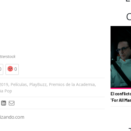
tterstock
0
0
,
,
,
,
2019
Películas
PlayBuzz
Premios de la Academia
via Pop
El conflict
'For All Ma
rizando.com