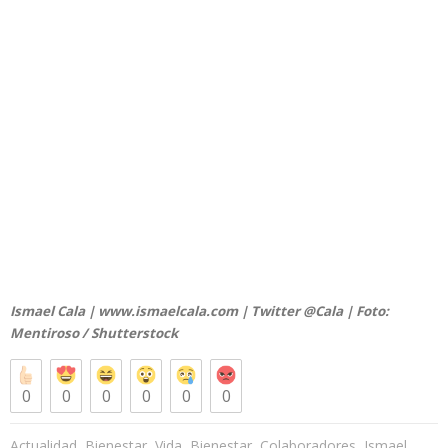
Ismael Cala |
www.ismaelcala.com
| Twitter
@Cala
| Foto:
Mentiroso /
Shutterstock
0
0
0
0
0
0
,
,
,
,
,
Actualidad
Bienestar
Vida
Bienestar
Colaboradores
Ismael