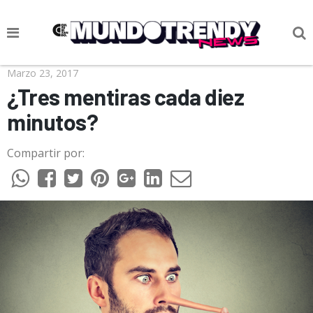
NOTICIAS
Marzo 23, 2017
¿Tres mentiras cada diez
CULTURA POP
minutos?
CIENCIA Y TECNOLOGÍA
Compartir por:
VIDA
SOCIEDAD
CULTURIZANDO.COM